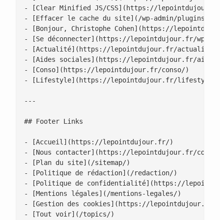
- [Clear Minified JS/CSS](https://lepointdujour.fr
- [Effacer le cache du site](/wp-admin/plugins.php
- [Bonjour, Christophe Cohen](https://lepointdujou
- [Se déconnecter](https://lepointdujour.fr/wp-log
- [Actualité](https://lepointdujour.fr/actualite/)
- [Aides sociales](https://lepointdujour.fr/aides-
- [Conso](https://lepointdujour.fr/conso/)

- [Lifestyle](https://lepointdujour.fr/lifestyle/)
---

## Footer Links

- [Accueil](https://lepointdujour.fr/)

- [Nous contacter](https://lepointdujour.fr/contac
- [Plan du site](/sitemap/)

- [Politique de rédaction](/redaction/)

- [Politique de confidentialité](https://lepointdu
- [Mentions légales](/mentions-legales/)

- [Gestion des cookies](https://lepointdujour.fr/g
- [Tout voir](/topics/)
