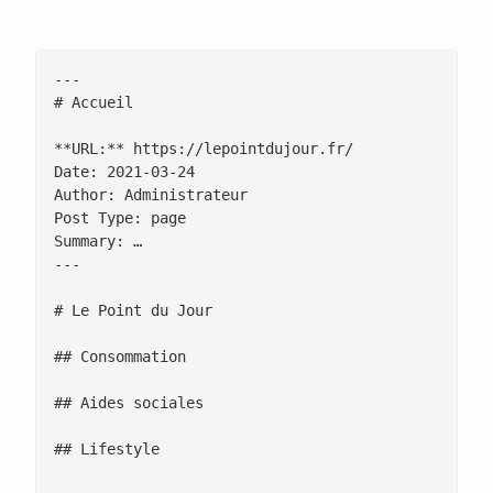
---

# Accueil

**URL:** https://lepointdujour.fr/

Date: 2021-03-24

Author: Administrateur

Post Type: page

Summary: …

---

# Le Point du Jour

## Consommation

## Aides sociales

## Lifestyle
