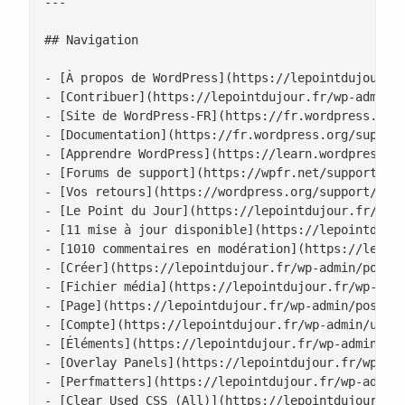
---

## Navigation

- [À propos de WordPress](https://lepointdujour.fr
- [Contribuer](https://lepointdujour.fr/wp-admin/c
- [Site de WordPress-FR](https://fr.wordpress.org/
- [Documentation](https://fr.wordpress.org/support
- [Apprendre WordPress](https://learn.wordpress.or
- [Forums de support](https://wpfr.net/support)

- [Vos retours](https://wordpress.org/support/foru
- [Le Point du Jour](https://lepointdujour.fr/)

- [11 mise à jour disponible](https://lepointdujou
- [1010 commentaires en modération](https://lepoin
- [Créer](https://lepointdujour.fr/wp-admin/post-n
- [Fichier média](https://lepointdujour.fr/wp-admi
- [Page](https://lepointdujour.fr/wp-admin/post-ne
- [Compte](https://lepointdujour.fr/wp-admin/user-
- [Éléments](https://lepointdujour.fr/wp-admin/edi
- [Overlay Panels](https://lepointdujour.fr/wp-adm
- [Perfmatters](https://lepointdujour.fr/wp-admin/
- [Clear Used CSS (All)](https://lepointdujour.fr/